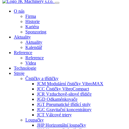
O nás
Firma
Historie
Kariéra
Sponzoring
Aktuality
Aktuality
Kalendář
Reference
Reference
Videa
Technologie
Stroje
Čističky a třídičky
JCM Modulární čističky VibroMAX
JCC Čističky VibroCompact
JCR Vzduchově-sítové třídiče
JGD Odkaménkovače
JGT Pneumatické třídící stoly
JGC Gravitační koncentrátory
JCT Válcové triery
Loupačky
JHP Horizontální loupačky