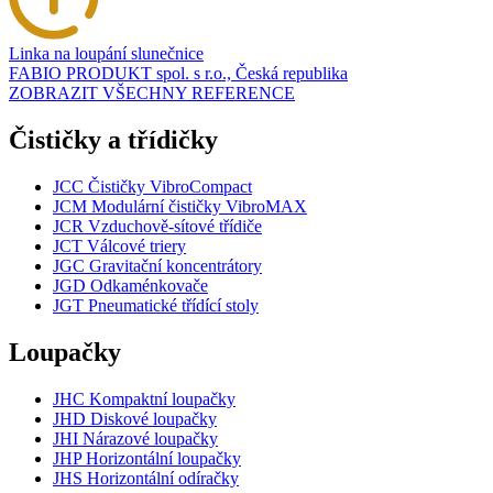
Linka na loupání slunečnice
FABIO PRODUKT spol. s r.o., Česká republika
ZOBRAZIT VŠECHNY REFERENCE
Čističky a třídičky
JCC Čističky VibroCompact
JCM Modulární čističky VibroMAX
JCR Vzduchově-sítové třídiče
JCT Válcové triery
JGC Gravitační koncentrátory
JGD Odkaménkovače
JGT Pneumatické třídící stoly
Loupačky
JHC Kompaktní loupačky
JHD Diskové loupačky
JHI Nárazové loupačky
JHP Horizontální loupačky
JHS Horizontální odíračky