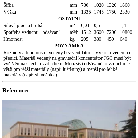
Šířka
mm
780
1020
1320
1660
Výška
mm
1335
1745
1750
2330
OSTATNÍ
Sítová plocha hrubá
m²
0,21
0,5
1
1,4
Spotřeba vzduchu - odsávání
m³/h
1512
3600
7200
10800
Hmotnost
kg
205
380
450
640
POZNÁMKA
Rozměry a hmotnosti uvedeny bez ventilátoru. Výkon uveden na
pšenici. Materiál vedený na gravitační koncentrátor JGC musí být
vyčištěn na sítech a vzduchem. Množství odsávaného vzduchu je
větší pro těžší materiály (např. luštěniny) a menší pro lehké
materiály (např. slunečnice).
Reference: