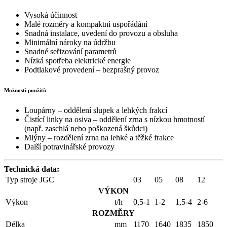
Vysoká účinnost
Malé rozměry a kompaktní uspořádání
Snadná instalace, uvedení do provozu a obsluha
Minimální nároky na údržbu
Snadné seřizování parametrů
Nízká spotřeba elektrické energie
Podtlakové provedení – bezprašný provoz
Možnosti použití:
Loupárny – oddělení slupek a lehkých frakcí
Čistící linky na osiva – oddělení zrna s nízkou hmotností
(např. zaschlá nebo poškozená škůdci)
Mlýny – rozdělení zrna na lehké a těžké frakce
Další potravinářské provozy
Technická data:
Typ stroje JGC
03
05
08
12
VÝKON
Výkon
t/h
0,5-1
1-2
1,5-4
2-6
ROZMĚRY
Délka
mm
1170
1640
1835
1850