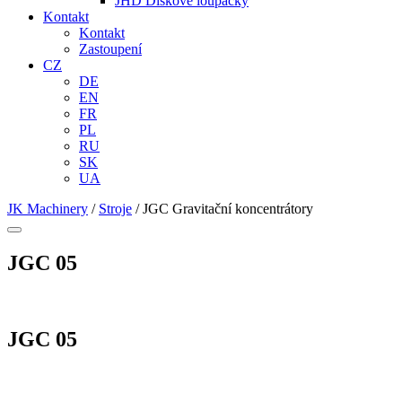
JHD Diskové loupačky
Kontakt
Kontakt
Zastoupení
CZ
DE
EN
FR
PL
RU
SK
UA
JK Machinery
/
Stroje
/
JGC Gravitační koncentrátory
JGC 05
JGC 05