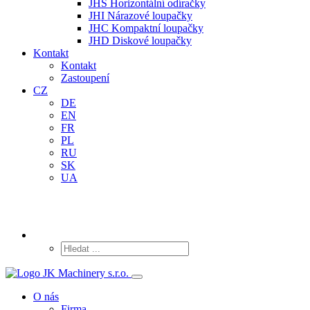
JHS Horizontální odíračky
JHI Nárazové loupačky
JHC Kompaktní loupačky
JHD Diskové loupačky
Kontakt
Kontakt
Zastoupení
CZ
DE
EN
FR
PL
RU
SK
UA
O nás
Firma