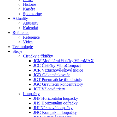
Historie
Kariéra
Sponzoring
Aktuality
Aktuality
Kalendář
Reference
Reference
Videa
Technologie
Stroje
Čističky a třídičky
JCM Modulární čističky VibroMAX
JCC Čističky VibroCompact
JCR Vzduchově-sítové třídiče
JGD Odkaménkovače
JGT Pneumatické třídící stoly
JGC Gravitační koncentrátory
JCT Válcové triery
Loupačky
JHP Horizontální loupačky
JHS Horizontální odíračky
JHI Nárazové loupačky
JHC Kompaktní loupačky