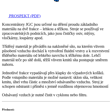
PROSPEKT (PDF)
Koncentrátory JGC jsou určené na dělení proudu základního
materiálu na dvě frakce – lehkou a těžkou. Stroje se používají ve
zpracovatelských podnicích, jako jsou čističky osiv, mlýny,
vločkárny, loupárny apod.
Tříděný materiál je přiváděn na nakloněné síto, na kterém vlivem
působení vzduchu dochází k vytvoření fluidní vrstvy a k rozvrstvení
tříděného materiálu od lehkého navrchu k těžkému dole. Lehčí
materiál teče po sítě dolů, těžší vlivem kmitů síta postupuje směrem
nahoru.
Jednotlivé frakce vypadávají přes klapky do výpadových košíků.
Podle vstupního materiálu je možné nastavit: sklon síta, velikost
kmitu, úhel vrhu částic a množství odsávaného vzduchu. Stroj je
schopen odstranit i příměsi s jemně rozdílnou objemovou hmotností
Odsávaný vzduch je nutné čistit v cyklonu nebo filtru.
Přednosti: