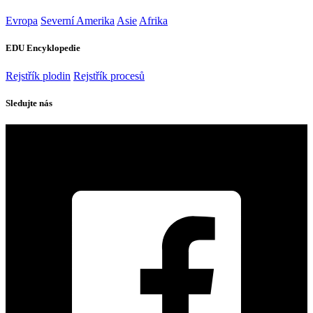
Evropa
Severní Amerika
Asie
Afrika
EDU Encyklopedie
Rejstřík plodin
Rejstřík procesů
Sledujte nás