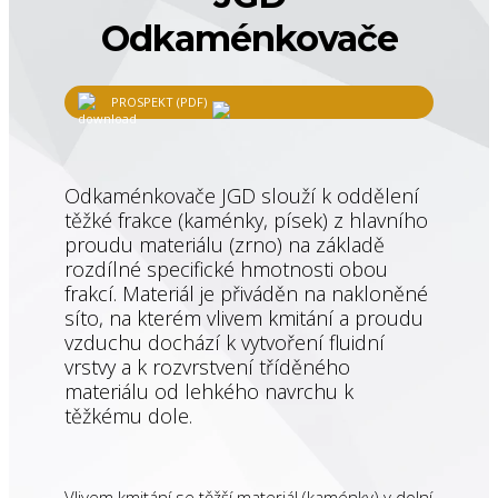
Odkaménkovače
PROSPEKT (PDF)
Odkaménkovače JGD slouží k oddělení
těžké frakce (kaménky, písek) z hlavního
proudu materiálu (zrno) na základě
rozdílné specifické hmotnosti obou
frakcí. Materiál je přiváděn na nakloněné
síto, na kterém vlivem kmitání a proudu
vzduchu dochází k vytvoření fluidní
vrstvy a k rozvrstvení tříděného
materiálu od lehkého navrchu k
těžkému dole.
Vlivem kmitání se těžší materiál (kaménky) v dolní