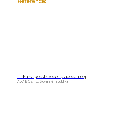
Reference:
Linka na posklizňové zpracování sóji
ALFA BIO s.r.o., Slovenská republika