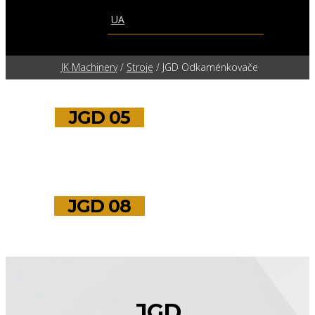
UA
JK Machinery
/
Stroje
/
JGD Odkaménkovače
JGD 05
JGD 08
JGD