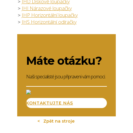
JHD Diskové loupačky
JHI Nárazové loupačky
JHP Horizontální loupačky
JHS Horizontální odíračky
Máte otázku?
Naši specialisté jsou připraveni vám pomoci.
KONTAKTUJTE NÁS
Zpět na stroje