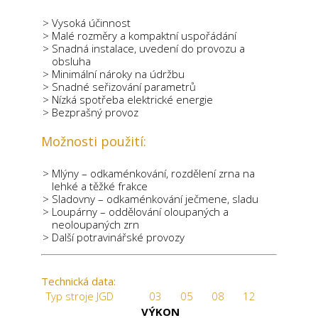
Vysoká účinnost
Malé rozměry a kompaktní uspořádání
Snadná instalace, uvedení do provozu a
obsluha
Minimální nároky na údržbu
Snadné seřizování parametrů
Nízká spotřeba elektrické energie
Bezprašný provoz
Možnosti použití:
Mlýny – odkaménkování, rozdělení zrna na
lehké a těžké frakce
Sladovny – odkaménkování ječmene, sladu
Loupárny – oddělování oloupaných a
neoloupaných zrn
Další potravinářské provozy
Technická data:
Typ stroje JGD
03
05
08
12
VÝKON