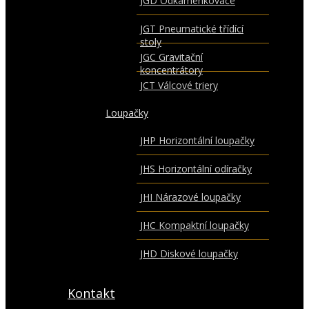
JGD Odkaménkovače
JGT Pneumatické třídící
stoly
JGC Gravitační
koncentrátory
JCT Válcové triery
Loupačky
JHP Horizontální loupačky
JHS Horizontální odíračky
JHI Nárazové loupačky
JHC Kompaktní loupačky
JHD Diskové loupačky
Kontakt