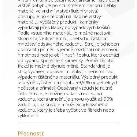
vrstvě pohybuje po sítu směrem nahoru. Lehký
materiál ve vrchní vrstvě (fluidní vrstva)
postupuje po sítě dolů na hladině vrstvy
materiálu. Vyčištěný produkt i kaménky
vypadávají přes klapky do výpadových košíků.
Podle vstupního materiálu je možné nastavit:
sklon síta, velikost kmitu, úhel vrhu částic a
množství odsávaného vzduchu. Stroj je schopen
odstranit i příměsi s jemně rozdílnou objemovou
hmotností než je obilí, např. řepku, která odchází
do výpadu společně s kaménky. Poměr těchto
frakcí je možné plynule měnit. Standardně je
stroj vybaven odsáváním lehkých nečistot nad
výpadem čištěného materiálu. Výsledný produkt
je běžně vyčištěn na čistotu 99,9 % oddělitelných
nečistot a příměsí. Odsávaný vzduch je nutné
čistit. Stroje je možné dodat s recirkulací
vzduchu, která umožňuje znovu využít až 90%
vzduchu, což snižuje množství odsávaného
vzduchu, který je třeba vyčistit ve filtrech nebo
cyklonech.
Přednosti: