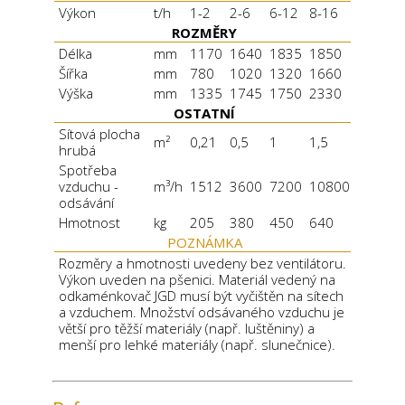
Výkon
t/h
1-2
2-6
6-12
8-16
ROZMĚRY
Délka
mm
1170
1640
1835
1850
Šířka
mm
780
1020
1320
1660
Výška
mm
1335
1745
1750
2330
OSTATNÍ
Sítová plocha
m²
0,21
0,5
1
1,5
hrubá
Spotřeba
vzduchu -
m³/h
1512
3600
7200
10800
odsávání
Hmotnost
kg
205
380
450
640
POZNÁMKA
Rozměry a hmotnosti uvedeny bez ventilátoru.
Výkon uveden na pšenici. Materiál vedený na
odkaménkovač JGD musí být vyčištěn na sítech
a vzduchem. Množství odsávaného vzduchu je
větší pro těžší materiály (např. luštěniny) a
menší pro lehké materiály (např. slunečnice).