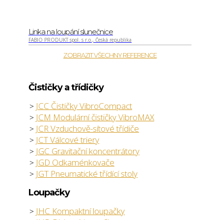
Linka na loupání slunečnice
FABIO PRODUKT spol. s r.o., Česká republika
ZOBRAZIT VŠECHNY REFERENCE
Čističky a třídičky
JCC Čističky VibroCompact
JCM Modulární čističky VibroMAX
JCR Vzduchově-sítové třídiče
JCT Válcové triery
JGC Gravitační koncentrátory
JGD Odkaménkovače
JGT Pneumatické třídící stoly
Loupačky
JHC Kompaktní loupačky