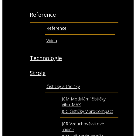
Reference
Reference
Videa
Technologie
Stroje
Čističky a třídičky
JCM Modulární čističky
VibroMAX
JCC Čističky VibroCompact
JCR Vzduchově-sítové
třídiče