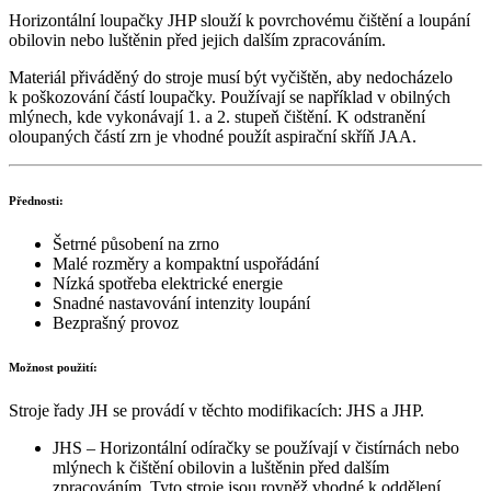
Horizontální loupačky JHP slouží k povrchovému čištění a loupání
obilovin nebo luštěnin před jejich dalším zpracováním.
Materiál přiváděný do stroje musí být vyčištěn, aby nedocházelo
k poškozování částí loupačky. Používají se například v obilných
mlýnech, kde vykonávají 1. a 2. stupeň čištění. K odstranění
oloupaných částí zrn je vhodné použít aspirační skříň JAA.
Přednosti:
Šetrné působení na zrno
Malé rozměry a kompaktní uspořádání
Nízká spotřeba elektrické energie
Snadné nastavování intenzity loupání
Bezprašný provoz
Možnost použití:
Stroje řady JH se provádí v těchto modifikacích: JHS a JHP.
JHS – Horizontální odíračky se používají v čistírnách nebo
mlýnech k čištění obilovin a luštěnin před dalším
zpracováním. Tyto stroje jsou rovněž vhodné k oddělení