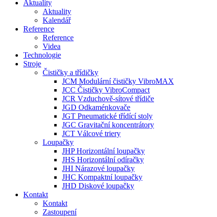
Aktuality
Aktuality
Kalendář
Reference
Reference
Videa
Technologie
Stroje
Čističky a třídičky
JCM Modulární čističky VibroMAX
JCC Čističky VibroCompact
JCR Vzduchově-sítové třídiče
JGD Odkaménkovače
JGT Pneumatické třídící stoly
JGC Gravitační koncentrátory
JCT Válcové triery
Loupačky
JHP Horizontální loupačky
JHS Horizontální odíračky
JHI Nárazové loupačky
JHC Kompaktní loupačky
JHD Diskové loupačky
Kontakt
Kontakt
Zastoupení