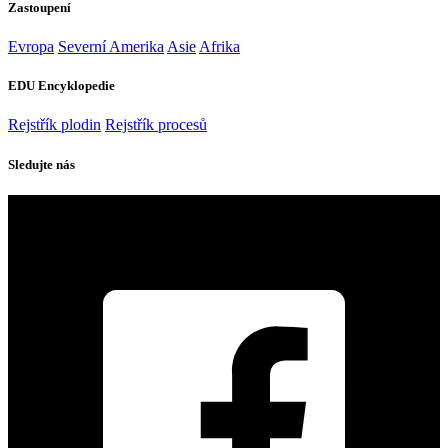
Zastoupení
Evropa
Severní Amerika
Asie
Afrika
EDU Encyklopedie
Rejstřík plodin
Rejstřík procesů
Sledujte nás