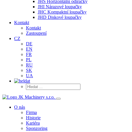
JHS Horizontální odíračky
JHI Nárazové loupačky
JHC Kompaktní loupačky
JHD Diskové loupačky
Kontakt
Kontakt
Zastoupení
CZ
DE
EN
FR
PL
RU
SK
UA
O nás
Firma
Historie
Kariéra
Sponzoring