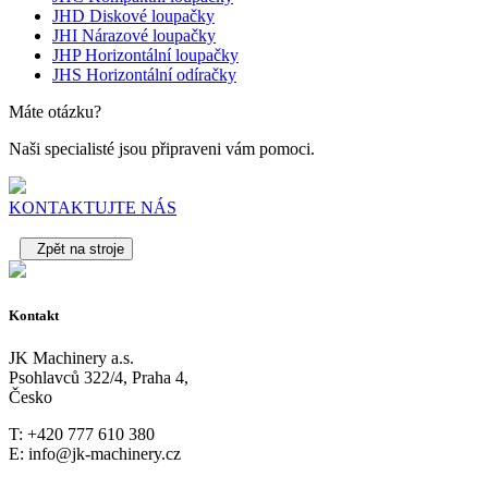
JHD Diskové loupačky
JHI Nárazové loupačky
JHP Horizontální loupačky
JHS Horizontální odíračky
Máte otázku?
Naši specialisté jsou připraveni vám pomoci.
KONTAKTUJTE NÁS
Zpět na stroje
Kontakt
JK Machinery a.s.
Psohlavců 322/4, Praha 4,
Česko
T: +420 777 610 380
E: info@jk-machinery.cz