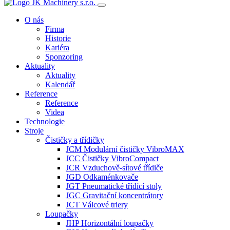
O nás
Firma
Historie
Kariéra
Sponzoring
Aktuality
Aktuality
Kalendář
Reference
Reference
Videa
Technologie
Stroje
Čističky a třídičky
JCM Modulární čističky VibroMAX
JCC Čističky VibroCompact
JCR Vzduchově-sítové třídiče
JGD Odkaménkovače
JGT Pneumatické třídící stoly
JGC Gravitační koncentrátory
JCT Válcové triery
Loupačky
JHP Horizontální loupačky