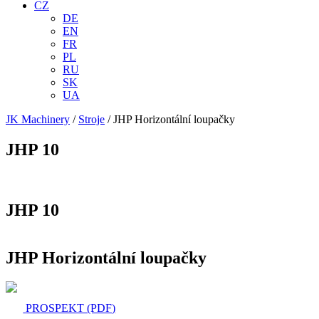
CZ
DE
EN
FR
PL
RU
SK
UA
JK Machinery
/
Stroje
/
JHP Horizontální loupačky
JHP 10
JHP 10
JHP Horizontální loupačky
PROSPEKT (PDF)