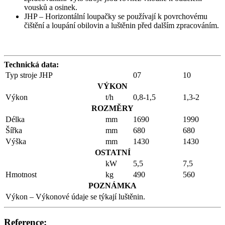
vousků a osinek.
JHP – Horizontální loupačky se používají k povrchovému
čištění a loupání obilovin a luštěnin před dalším zpracováním.
Technická data:
Typ stroje JHP
07
10
VÝKON
Výkon
t/h
0,8-1,5
1,3-2
ROZMĚRY
Délka
mm
1690
1990
Šířka
mm
680
680
Výška
mm
1430
1430
OSTATNÍ
kW
5,5
7,5
Hmotnost
kg
490
560
POZNÁMKA
Výkon – Výkonové údaje se týkají luštěnin.
Reference: