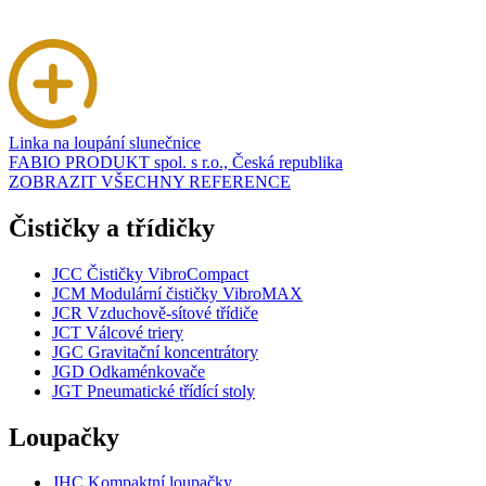
Linka na loupání slunečnice
FABIO PRODUKT spol. s r.o., Česká republika
ZOBRAZIT VŠECHNY REFERENCE
Čističky a třídičky
JCC Čističky VibroCompact
JCM Modulární čističky VibroMAX
JCR Vzduchově-sítové třídiče
JCT Válcové triery
JGC Gravitační koncentrátory
JGD Odkaménkovače
JGT Pneumatické třídící stoly
Loupačky
JHC Kompaktní loupačky