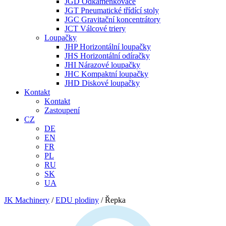
JGD Odkaménkovače
JGT Pneumatické třídící stoly
JGC Gravitační koncentrátory
JCT Válcové triery
Loupačky
JHP Horizontální loupačky
JHS Horizontální odíračky
JHI Nárazové loupačky
JHC Kompaktní loupačky
JHD Diskové loupačky
Kontakt
Kontakt
Zastoupení
CZ
DE
EN
FR
PL
RU
SK
UA
JK Machinery
/
EDU plodiny
/
Řepka