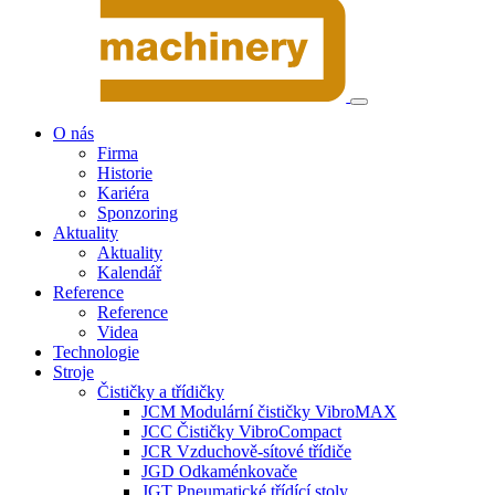
O nás
Firma
Historie
Kariéra
Sponzoring
Aktuality
Aktuality
Kalendář
Reference
Reference
Videa
Technologie
Stroje
Čističky a třídičky
JCM Modulární čističky VibroMAX
JCC Čističky VibroCompact
JCR Vzduchově-sítové třídiče
JGD Odkaménkovače
JGT Pneumatické třídící stoly