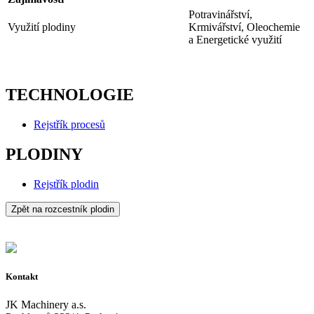
Potravinářství,
Využití plodiny
Krmivářství, Oleochemie
a Energetické využití
TECHNOLOGIE
Rejstřík procesů
PLODINY
Rejstřík plodin
Zpět na rozcestník plodin
Kontakt
JK Machinery a.s.