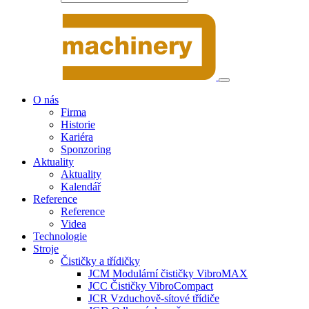
O nás
Firma
Historie
Kariéra
Sponzoring
Aktuality
Aktuality
Kalendář
Reference
Reference
Videa
Technologie
Stroje
Čističky a třídičky
JCM Modulární čističky VibroMAX
JCC Čističky VibroCompact
JCR Vzduchově-sítové třídiče