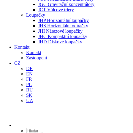
JGC Gravitační koncentrátory
JCT Válcové triery
Loupačky
JHP Horizontální loupačky
JHS Horizontální odíračky
JHI Nárazové loupačky
JHC Kompaktní loupačky
JHD Diskové loupačky
Kontakt
Kontakt
Zastoupení
CZ
DE
EN
FR
PL
RU
SK
UA