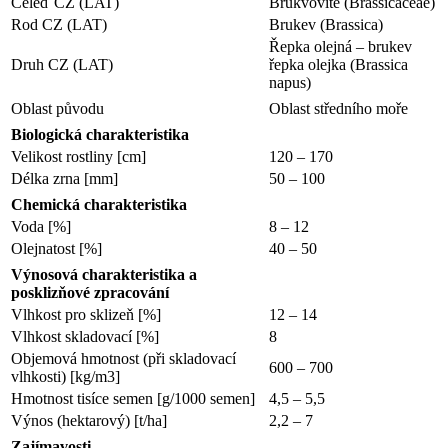
Čeleď CZ (LAT)
Brukvovité (Brassicaceae)
Rod CZ (LAT)
Brukev (Brassica)
Řepka olejná – brukev
Druh CZ (LAT)
řepka olejka (Brassica
napus)
Oblast původu
Oblast středního moře
Biologická charakteristika
Velikost rostliny [cm]
120 – 170
Délka zrna [mm]
50 – 100
Chemická charakteristika
Voda [%]
8 – 12
Olejnatost [%]
40 – 50
Výnosová charakteristika a
posklizňové zpracování
Vlhkost pro sklizeň [%]
12 – 14
Vlhkost skladovací [%]
8
Objemová hmotnost (při skladovací
600 – 700
vlhkosti) [kg/m3]
Hmotnost tisíce semen [g/1000 semen]
4,5 – 5,5
Výnos (hektarový) [t/ha]
2,2 – 7
Zajímavosti