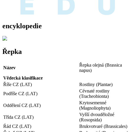
encyklopedie
Řepka
Řepka olejná (Brassica
Název
napus)
Vědecká klasifikace
Říše CZ (LAT)
Rostliny (Plantae)
Cévnaté rostliny
Podříše CZ (LAT)
(Tracheobionta)
Krytosemenné
Oddělení CZ (LAT)
(Magnoliophyta)
Vyšší dvouděložné
Třída CZ (LAT)
(Rosopsida)
Ŕád CZ (LAT)
Brukvotvaré (Brassicales)