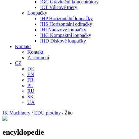
JGC Gravitační koncentrátory
JCT Válcové triery
Loupačky
JHP Horizontální loupačky
JHS Horizontální odíračky
JHI Nárazové loupačky
JHC Kompaktní loupačky
JHD Diskové loupačky
Kontakt
Kontakt
Zastoupení
CZ
DE
EN
FR
PL
RU
SK
UA
JK Machinery
/
EDU plodiny
/
Žito
encyklopedie