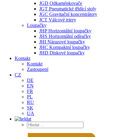
JGD Odkaménkovače
JGT Pneumatické třídící stoly
JGC Gravitační koncentrátory
JCT Válcové triery
Loupačky
JHP Horizontální loupačky
JHS Horizontální odíračky
JHI Nárazové loupačky
JHC Kompaktní loupačky
JHD Diskové loupačky
Kontakt
Kontakt
Zastoupení
CZ
DE
EN
FR
PL
RU
SK
UA