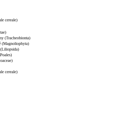
ale cereale)
tae)
iny (Tracheobionta)
 (Magnoliophyta)
(Liliopsida)
(Poales)
Poaceae)
ale cereale)