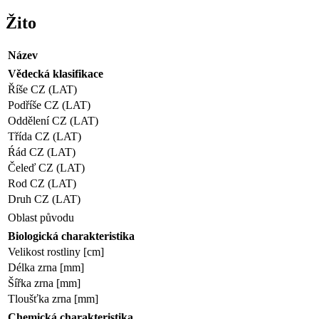
Žito
Název
Vědecká klasifikace
Říše CZ (LAT)
Podříše CZ (LAT)
Oddělení CZ (LAT)
Třída CZ (LAT)
Ŕád CZ (LAT)
Čeleď CZ (LAT)
Rod CZ (LAT)
Druh CZ (LAT)
Oblast původu
Biologická charakteristika
Velikost rostliny [cm]
Délka zrna [mm]
Šířka zrna [mm]
Tloušťka zrna [mm]
Chemická charakteristika