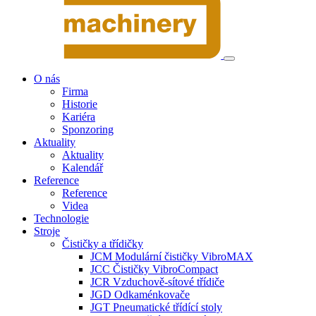
O nás
Firma
Historie
Kariéra
Sponzoring
Aktuality
Aktuality
Kalendář
Reference
Reference
Videa
Technologie
Stroje
Čističky a třídičky
JCM Modulární čističky VibroMAX
JCC Čističky VibroCompact
JCR Vzduchově-sítové třídiče
JGD Odkaménkovače
JGT Pneumatické třídící stoly