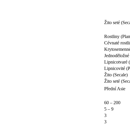
Žito seté (Sec
Rostliny (Plan
Cévnaté rostl
Krytosemenné
Jednoděložné 
Lipnicotvaré 
Lipnicovité (
Žito (Secale)
Žito seté (Sec
Přední Asie
60 – 200
5 – 9
3
3