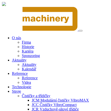
O nás
Firma
Historie
Kariéra
Sponzoring
Aktuality
Aktuality
Kalendář
Reference
Reference
Videa
Technologie
Stroje
Čističky a třídičky
JCM Modulární čističky VibroMAX
JCC Čističky VibroCompact
JCR Vzduchově-sítové třídiče