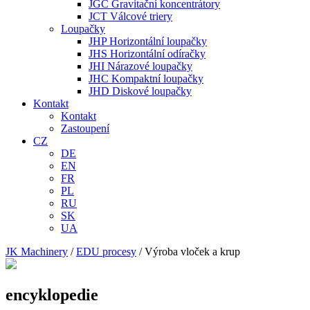
JGC Gravitační koncentrátory
JCT Válcové triery
Loupačky
JHP Horizontální loupačky
JHS Horizontální odíračky
JHI Nárazové loupačky
JHC Kompaktní loupačky
JHD Diskové loupačky
Kontakt
Kontakt
Zastoupení
CZ
DE
EN
FR
PL
RU
SK
UA
JK Machinery
/
EDU procesy
/
Výroba vloček a krup
encyklopedie