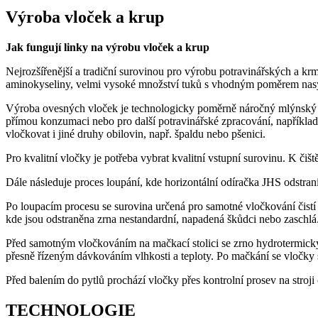
Výroba vloček a krup
Jak fungují linky na výrobu vloček a krup
Nejrozšířenější a tradiční surovinou pro výrobu potravinářských a kr
aminokyseliny, velmi vysoké množství tuků s vhodným poměrem nasy
Výroba ovesných vloček je technologicky poměrně náročný mlýnský pr
přímou konzumaci nebo pro další potravinářské zpracování, například
vločkovat i jiné druhy obilovin, např. špaldu nebo pšenici.
Pro kvalitní vločky je potřeba vybrat kvalitní vstupní surovinu. K či
Dále následuje proces loupání, kde horizontální odíračka JHS odstran
Po loupacím procesu se surovina určená pro samotné vločkování čistí 
kde jsou odstraněna zrna nestandardní, napadená škůdci nebo zaschlá
Před samotným vločkováním na mačkací stolici se zrno hydrotermicky 
přesně řízeným dávkováním vlhkosti a teploty. Po mačkání se vločky s
Před balením do pytlů prochází vločky přes kontrolní prosev na stroj
TECHNOLOGIE