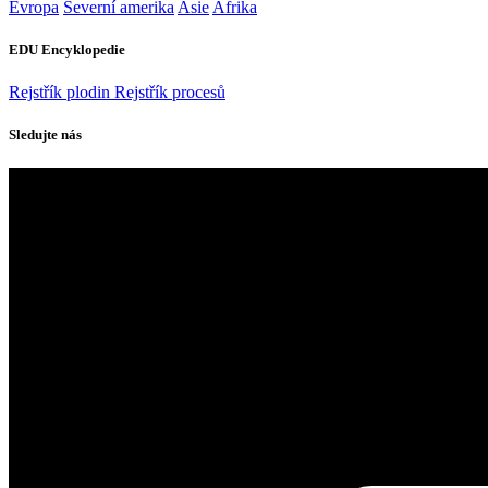
Evropa
Severní amerika
Asie
Afrika
EDU Encyklopedie
Rejstřík plodin
Rejstřík procesů
Sledujte nás