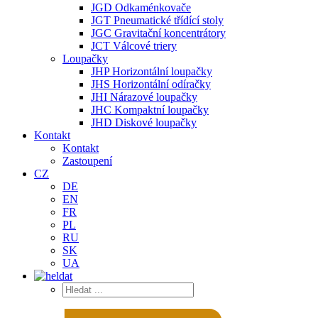
JGD Odkaménkovače
JGT Pneumatické třídící stoly
JGC Gravitační koncentrátory
JCT Válcové triery
Loupačky
JHP Horizontální loupačky
JHS Horizontální odíračky
JHI Nárazové loupačky
JHC Kompaktní loupačky
JHD Diskové loupačky
Kontakt
Kontakt
Zastoupení
CZ
DE
EN
FR
PL
RU
SK
UA