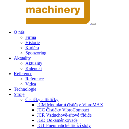
O nás
Firma
Historie
Kariéra
Sponzoring
Aktuality
Aktuality
Kalendář
Reference
Reference
Videa
Technologie
Stroje
Čističky a třídičky
JCM Modulární čističky VibroMAX
JCC Čističky VibroCompact
JCR Vzduchově-sítové třídiče
JGD Odkaménkovače
JGT Pneumatické třídící stoly