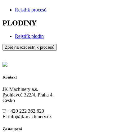
Rejstřík procesů
PLODINY
Rejstřík plodin
Zpět na rozcestník procesů
Kontakt
JK Machinery a.s.
Psohlavců 322/4, Praha 4,
Česko
T: +420 222 362 620
E: info@jk-machinery.cz
Zastoupení