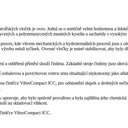
mivářských vloček je oves. Jedná se o nutričně velmi hodnotnou a lidsk
cených a polynenasycených mastných kyselin a sacharidy s vysokým p
oces, kde vlivem mechanických a hydrotermálních procesů jsou z obil
 výrobu müsli tyčinek. Ovesné vločky je nutné stabilizovat, aby byly 
štění a oddělení příměsí slouží čistírna. Základní stroje čistírny jsou
í oobalovou a povrchovou vrstvu zrna obsahující mykotoxiny jako aflat
na čističce VibroCompact JCC, pro odstranění slupek a drobných nečist
.
upravuje, aby bylo správně provařeno a byla zajištěna jeho chemická s
uší na skladovací vlhkost.
i čističce VibroCompact JCC.