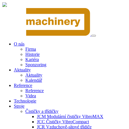
O nás
Firma
Historie
Kariéra
Sponzoring
Aktuality
Aktuality
Kalendář
Reference
Reference
Videa
Technologie
Stroje
Čističky a třídičky
JCM Modulární čističky VibroMAX
JCC Čističky VibroCompact
JCR Vzduchově-sítové třídiče