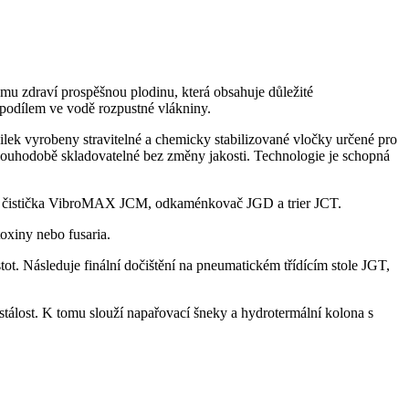
ému zdraví prospěšnou plodinu, která obsahuje důležité
odílem ve vodě rozpustné vlákniny.
ek vyrobeny stravitelné a chemicky stabilizované vločky určené pro
dlouhodobě skladovatelné bez změny jakosti. Technologie je schopná
 sítová čistička VibroMAX JCM, odkaménkovač JGD a trier JCT.
oxiny nebo fusaria.
ot. Následuje finální dočištění na pneumatickém třídícím stole JGT,
tálost. K tomu slouží napařovací šneky a hydrotermální kolona s