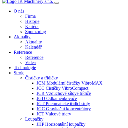
O nás
Firma
Historie
Kariéra
Sponzoring
Aktuality
Aktuality
Kalendář
Reference
Reference
Videa
Technologie
Stroje
Čističky a třídičky
JCM Modulární čističky VibroMAX
JCC Čističky VibroCompact
JCR Vzduchově-sítové třídiče
JGD Odkaménkovače
JGT Pneumatické třídící stoly
JGC Gravitační koncentrátory
JCT Válcové triery
Loupačky
JHP Horizontální loupačky