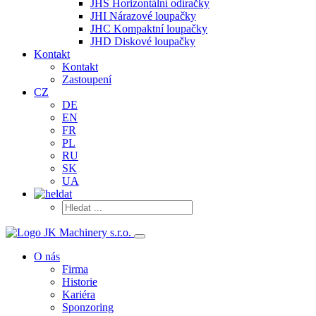
JHS Horizontální odíračky
JHI Nárazové loupačky
JHC Kompaktní loupačky
JHD Diskové loupačky
Kontakt
Kontakt
Zastoupení
CZ
DE
EN
FR
PL
RU
SK
UA
O nás
Firma
Historie
Kariéra
Sponzoring