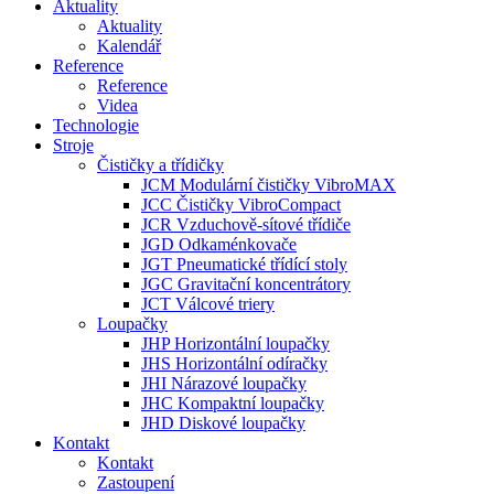
Aktuality
Aktuality
Kalendář
Reference
Reference
Videa
Technologie
Stroje
Čističky a třídičky
JCM Modulární čističky VibroMAX
JCC Čističky VibroCompact
JCR Vzduchově-sítové třídiče
JGD Odkaménkovače
JGT Pneumatické třídící stoly
JGC Gravitační koncentrátory
JCT Válcové triery
Loupačky
JHP Horizontální loupačky
JHS Horizontální odíračky
JHI Nárazové loupačky
JHC Kompaktní loupačky
JHD Diskové loupačky
Kontakt
Kontakt
Zastoupení