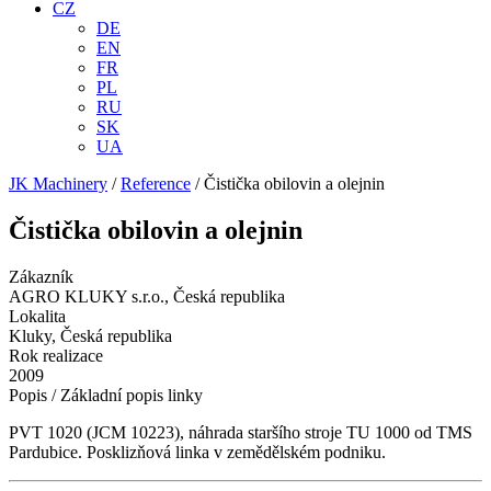
CZ
DE
EN
FR
PL
RU
SK
UA
JK Machinery
/
Reference
/
Čistička obilovin a olejnin
Čistička obilovin a olejnin
Zákazník
AGRO KLUKY s.r.o., Česká republika
Lokalita
Kluky, Česká republika
Rok realizace
2009
Popis / Základní popis linky
PVT 1020 (JCM 10223), náhrada staršího stroje TU 1000 od TMS
Pardubice. Posklizňová linka v zemědělském podniku.