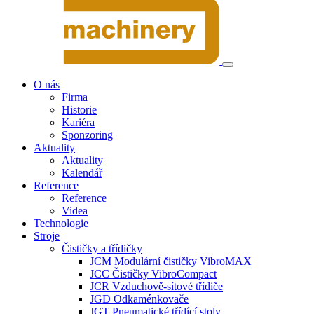
O nás
Firma
Historie
Kariéra
Sponzoring
Aktuality
Aktuality
Kalendář
Reference
Reference
Videa
Technologie
Stroje
Čističky a třídičky
JCM Modulární čističky VibroMAX
JCC Čističky VibroCompact
JCR Vzduchově-sítové třídiče
JGD Odkaménkovače
JGT Pneumatické třídící stoly