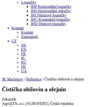
Loupačky
JHP Horizontální loupačky
JHS Horizontální odíračky
JHI Nárazové loupačky
JHC Kompaktní loupačky
JHD Diskové loupačky
Kontakt
Kontakt
Zastoupení
CZ
DE
EN
FR
PL
RU
SK
UA
JK Machinery
/
Reference
/
Čistička obilovin a olejnin
Čistička obilovin a olejnin
Zákazník
AgroZZN, a.s. (AGROFERT), Česká repubika