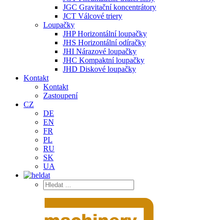
JGC Gravitační koncentrátory
JCT Válcové triery
Loupačky
JHP Horizontální loupačky
JHS Horizontální odíračky
JHI Nárazové loupačky
JHC Kompaktní loupačky
JHD Diskové loupačky
Kontakt
Kontakt
Zastoupení
CZ
DE
EN
FR
PL
RU
SK
UA