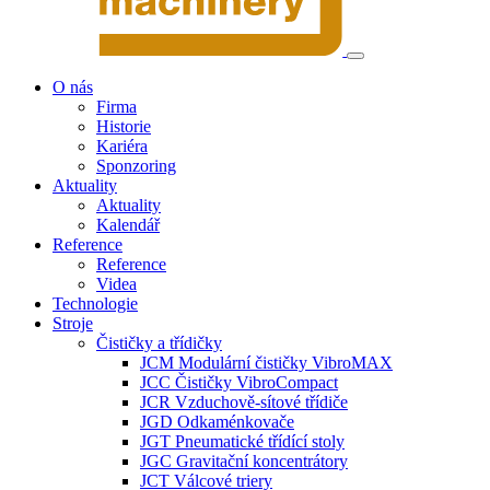
O nás
Firma
Historie
Kariéra
Sponzoring
Aktuality
Aktuality
Kalendář
Reference
Reference
Videa
Technologie
Stroje
Čističky a třídičky
JCM Modulární čističky VibroMAX
JCC Čističky VibroCompact
JCR Vzduchově-sítové třídiče
JGD Odkaménkovače
JGT Pneumatické třídící stoly
JGC Gravitační koncentrátory
JCT Válcové triery