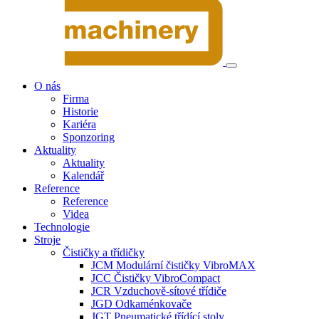
O nás
Firma
Historie
Kariéra
Sponzoring
Aktuality
Aktuality
Kalendář
Reference
Reference
Videa
Technologie
Stroje
Čističky a třídičky
JCM Modulární čističky VibroMAX
JCC Čističky VibroCompact
JCR Vzduchově-sítové třídiče
JGD Odkaménkovače
JGT Pneumatické třídící stoly