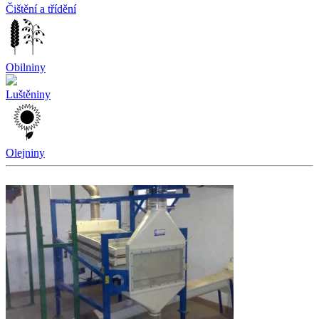
Čištění a třídění
Obilniny
Luštěniny
Olejniny