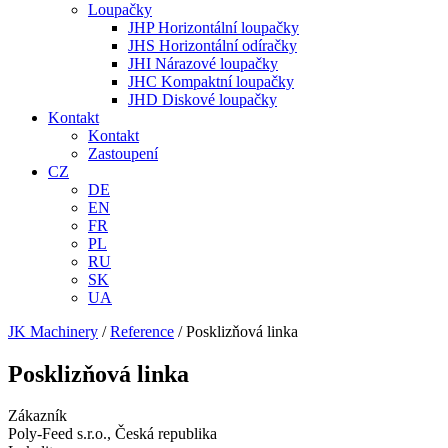
Loupačky
JHP Horizontální loupačky
JHS Horizontální odíračky
JHI Nárazové loupačky
JHC Kompaktní loupačky
JHD Diskové loupačky
Kontakt
Kontakt
Zastoupení
CZ
DE
EN
FR
PL
RU
SK
UA
JK Machinery
/
Reference
/
Posklizňová linka
Posklizňová linka
Zákazník
Poly-Feed s.r.o., Česká republika