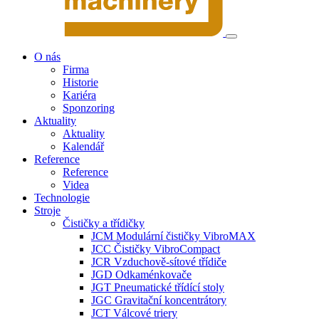
O nás
Firma
Historie
Kariéra
Sponzoring
Aktuality
Aktuality
Kalendář
Reference
Reference
Videa
Technologie
Stroje
Čističky a třídičky
JCM Modulární čističky VibroMAX
JCC Čističky VibroCompact
JCR Vzduchově-sítové třídiče
JGD Odkaménkovače
JGT Pneumatické třídící stoly
JGC Gravitační koncentrátory
JCT Válcové triery