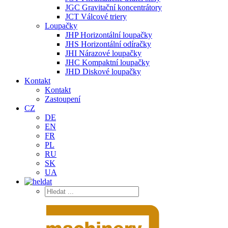
JGC Gravitační koncentrátory
JCT Válcové triery
Loupačky
JHP Horizontální loupačky
JHS Horizontální odíračky
JHI Nárazové loupačky
JHC Kompaktní loupačky
JHD Diskové loupačky
Kontakt
Kontakt
Zastoupení
CZ
DE
EN
FR
PL
RU
SK
UA