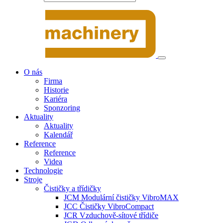
O nás
Firma
Historie
Kariéra
Sponzoring
Aktuality
Aktuality
Kalendář
Reference
Reference
Videa
Technologie
Stroje
Čističky a třídičky
JCM Modulární čističky VibroMAX
JCC Čističky VibroCompact
JCR Vzduchově-sítové třídiče