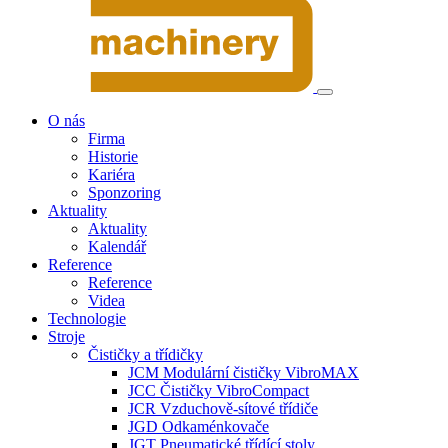
O nás
Firma
Historie
Kariéra
Sponzoring
Aktuality
Aktuality
Kalendář
Reference
Reference
Videa
Technologie
Stroje
Čističky a třídičky
JCM Modulární čističky VibroMAX
JCC Čističky VibroCompact
JCR Vzduchově-sítové třídiče
JGD Odkaménkovače
JGT Pneumatické třídící stoly