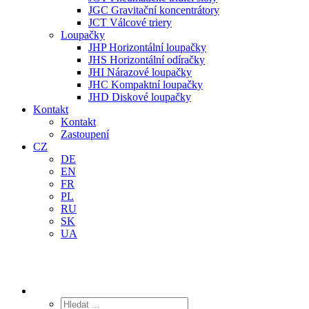
JGC Gravitační koncentrátory
JCT Válcové triery
Loupačky
JHP Horizontální loupačky
JHS Horizontální odíračky
JHI Nárazové loupačky
JHC Kompaktní loupačky
JHD Diskové loupačky
Kontakt
Kontakt
Zastoupení
CZ
DE
EN
FR
PL
RU
SK
UA