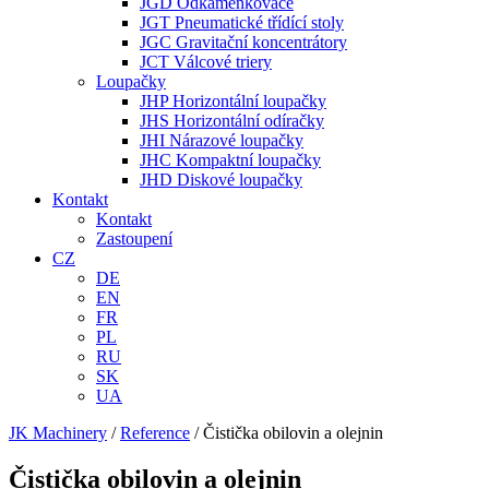
JGD Odkaménkovače
JGT Pneumatické třídící stoly
JGC Gravitační koncentrátory
JCT Válcové triery
Loupačky
JHP Horizontální loupačky
JHS Horizontální odíračky
JHI Nárazové loupačky
JHC Kompaktní loupačky
JHD Diskové loupačky
Kontakt
Kontakt
Zastoupení
CZ
DE
EN
FR
PL
RU
SK
UA
JK Machinery
/
Reference
/
Čistička obilovin a olejnin
Čistička obilovin a olejnin