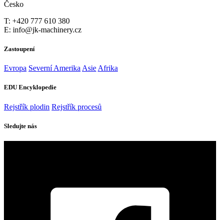
Česko
T: +420 777 610 380
E: info@jk-machinery.cz
Zastoupení
Evropa
Severní Amerika
Asie
Afrika
EDU Encyklopedie
Rejstřík plodin
Rejstřík procesů
Sledujte nás