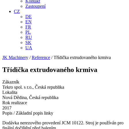
Kontakt
Zastoupení
CZ
DE
EN
FR
PL
RU
SK
UA
JK Machinery
/
Reference
/
Třídička extrudovaného krmiva
Třídička extrudovaného krmiva
Zákazník
Tekro spol. s r.o., Česká republika
Lokalita
Nová Dědina, Česká republika
Rok realizace
2017
Popis / Základní popis linky
Dodávka nerezového provedení JCM 10122. Stroj je používán pro
finální dočištění před balením.