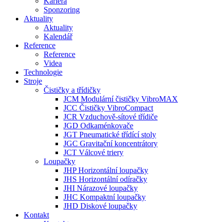
Kariéra
Sponzoring
Aktuality
Aktuality
Kalendář
Reference
Reference
Videa
Technologie
Stroje
Čističky a třídičky
JCM Modulární čističky VibroMAX
JCC Čističky VibroCompact
JCR Vzduchově-sítové třídiče
JGD Odkaménkovače
JGT Pneumatické třídící stoly
JGC Gravitační koncentrátory
JCT Válcové triery
Loupačky
JHP Horizontální loupačky
JHS Horizontální odíračky
JHI Nárazové loupačky
JHC Kompaktní loupačky
JHD Diskové loupačky
Kontakt