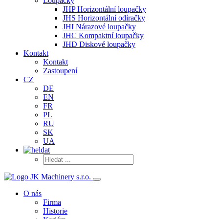
Loupačky
JHP Horizontální loupačky
JHS Horizontální odíračky
JHI Nárazové loupačky
JHC Kompaktní loupačky
JHD Diskové loupačky
Kontakt
Kontakt
Zastoupení
CZ
DE
EN
FR
PL
RU
SK
UA
O nás
Firma
Historie