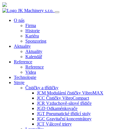
O nás
Firma
Historie
Kariéra
Sponzoring
Aktuality
Aktuality
Kalendář
Reference
Reference
Videa
Technologie
Stroje
Čističky a třídičky
JCM Modulární čističky VibroMAX
JCC Čističky VibroCompact
JCR Vzduchově-sítové třídiče
JGD Odkaménkovače
JGT Pneumatické třídící stoly
JGC Gravitační koncentrátory
JCT Válcové triery