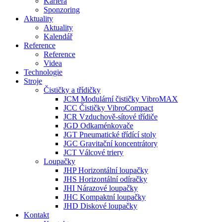
Kariéra
Sponzoring
Aktuality
Aktuality
Kalendář
Reference
Reference
Videa
Technologie
Stroje
Čističky a třídičky
JCM Modulární čističky VibroMAX
JCC Čističky VibroCompact
JCR Vzduchově-sítové třídiče
JGD Odkaménkovače
JGT Pneumatické třídící stoly
JGC Gravitační koncentrátory
JCT Válcové triery
Loupačky
JHP Horizontální loupačky
JHS Horizontální odíračky
JHI Nárazové loupačky
JHC Kompaktní loupačky
JHD Diskové loupačky
Kontakt