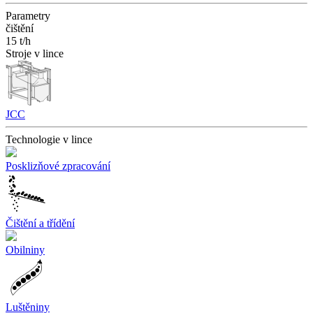
Parametry
čištění
15 t/h
Stroje v lince
JCC
Technologie v lince
Posklizňové zpracování
Čištění a třídění
Obilniny
Luštěniny