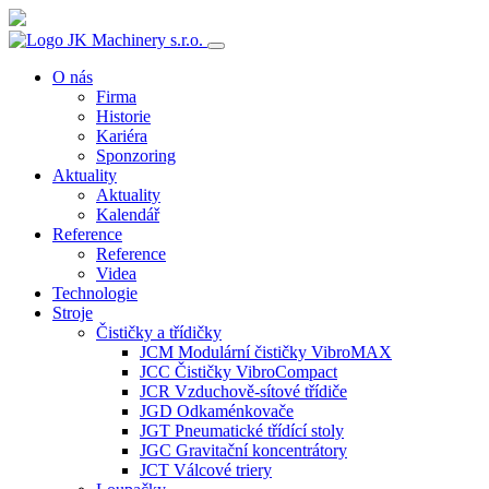
O nás
Firma
Historie
Kariéra
Sponzoring
Aktuality
Aktuality
Kalendář
Reference
Reference
Videa
Technologie
Stroje
Čističky a třídičky
JCM Modulární čističky VibroMAX
JCC Čističky VibroCompact
JCR Vzduchově-sítové třídiče
JGD Odkaménkovače
JGT Pneumatické třídící stoly
JGC Gravitační koncentrátory
JCT Válcové triery