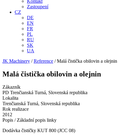
Kontakt
Zastoupení
CZ
DE
EN
FR
PL
RU
SK
UA
JK Machinery
/
Reference
/
Malá čistička obilovin a olejnin
Malá čistička obilovin a olejnin
Zákazník
PD Trenčianská Turná, Slovenská republika
Lokalita
Trenčianská Turná, Slovenská republika
Rok realizace
2012
Popis / Základní popis linky
Dodávka čističky KUT 800 (JCC 08)