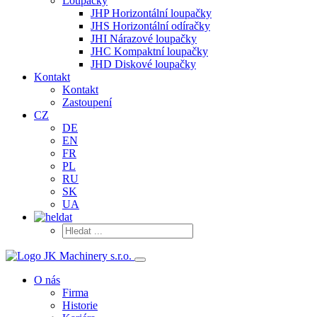
Loupačky
JHP Horizontální loupačky
JHS Horizontální odíračky
JHI Nárazové loupačky
JHC Kompaktní loupačky
JHD Diskové loupačky
Kontakt
Kontakt
Zastoupení
CZ
DE
EN
FR
PL
RU
SK
UA
O nás
Firma
Historie