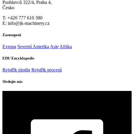
Psohlavců 322/4, Praha 4,
Česko
T: +420 777 610 380
E: info@jk-machinery.cz
Zastoupení
Evropa
Severní Amerika
Asie
Afrika
EDU Encyklopedie
Rejstřík plodin
Rejstřík procesů
Sledujte nás