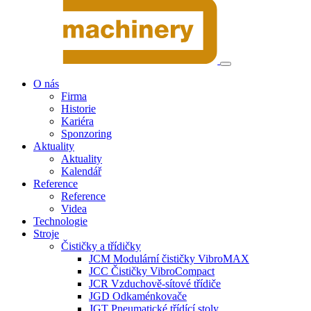
O nás
Firma
Historie
Kariéra
Sponzoring
Aktuality
Aktuality
Kalendář
Reference
Reference
Videa
Technologie
Stroje
Čističky a třídičky
JCM Modulární čističky VibroMAX
JCC Čističky VibroCompact
JCR Vzduchově-sítové třídiče
JGD Odkaménkovače
JGT Pneumatické třídící stoly