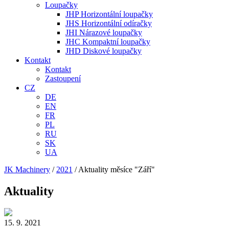
Loupačky
JHP Horizontální loupačky
JHS Horizontální odíračky
JHI Nárazové loupačky
JHC Kompaktní loupačky
JHD Diskové loupačky
Kontakt
Kontakt
Zastoupení
CZ
DE
EN
FR
PL
RU
SK
UA
JK Machinery
/
2021
/
Aktuality měsíce "Září"
Aktuality
15. 9. 2021