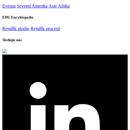
Evropa
Severní Amerika
Asie
Afrika
EDU Encyklopedie
Rejstřík plodin
Rejstřík procesů
Sledujte nás