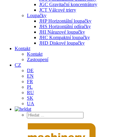
JGC Gravitační koncentrátory
JCT Válcové triery
Loupačky
JHP Horizontální loupačky
JHS Horizontální odíračky
JHI Nárazové loupačky
JHC Kompaktní loupačky
JHD Diskové loupačky
Kontakt
Kontakt
Zastoupení
CZ
DE
EN
FR
PL
RU
SK
UA