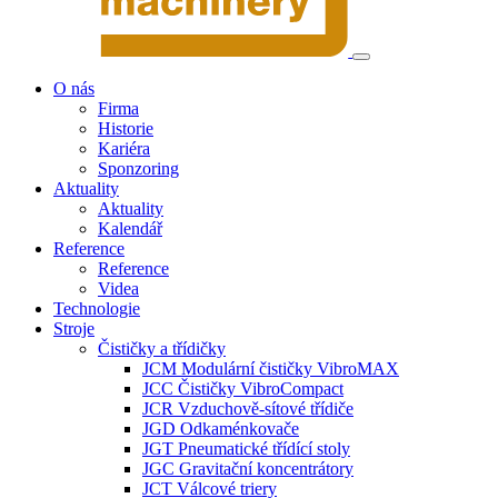
O nás
Firma
Historie
Kariéra
Sponzoring
Aktuality
Aktuality
Kalendář
Reference
Reference
Videa
Technologie
Stroje
Čističky a třídičky
JCM Modulární čističky VibroMAX
JCC Čističky VibroCompact
JCR Vzduchově-sítové třídiče
JGD Odkaménkovače
JGT Pneumatické třídící stoly
JGC Gravitační koncentrátory
JCT Válcové triery