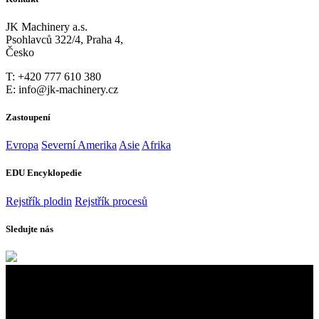
JK Machinery a.s.
Psohlavců 322/4, Praha 4,
Česko
T: +420 777 610 380
E: info@jk-machinery.cz
Zastoupení
Evropa
Severní Amerika
Asie
Afrika
EDU Encyklopedie
Rejstřík plodin
Rejstřík procesů
Sledujte nás