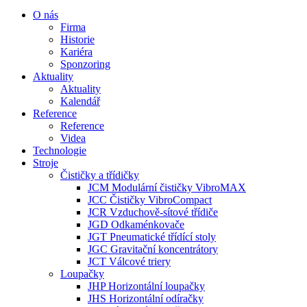
O nás
Firma
Historie
Kariéra
Sponzoring
Aktuality
Aktuality
Kalendář
Reference
Reference
Videa
Technologie
Stroje
Čističky a třídičky
JCM Modulární čističky VibroMAX
JCC Čističky VibroCompact
JCR Vzduchově-sítové třídiče
JGD Odkaménkovače
JGT Pneumatické třídící stoly
JGC Gravitační koncentrátory
JCT Válcové triery
Loupačky
JHP Horizontální loupačky
JHS Horizontální odíračky