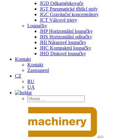
JGD Odkaménkovače
JGT Pneumatické třídící stoly
JGC Gravitační koncentrátory
JCT Válcové triery
Loupačky
JHP Horizontální loupačky
JHS Horizontální odíračky
JHI Nárazové loupačky
JHC Kompaktní loupačky
JHD Diskové loupačky
Kontakt
Kontakt
Zastoupení
CZ
RU
UA