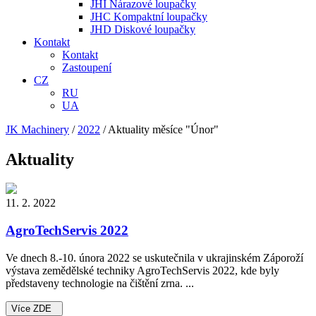
JHI Nárazové loupačky
JHC Kompaktní loupačky
JHD Diskové loupačky
Kontakt
Kontakt
Zastoupení
CZ
RU
UA
JK Machinery
/
2022
/
Aktuality měsíce "Únor"
Aktuality
11. 2. 2022
AgroTechServis 2022
Ve dnech 8.-10. února 2022 se uskutečnila v ukrajinském Záporoží
výstava zemědělské techniky AgroTechServis 2022, kde byly
představeny technologie na čištění zrna. ...
Více ZDE