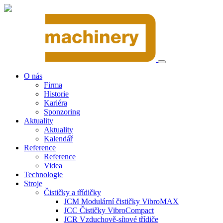
O nás
Firma
Historie
Kariéra
Sponzoring
Aktuality
Aktuality
Kalendář
Reference
Reference
Videa
Technologie
Stroje
Čističky a třídičky
JCM Modulární čističky VibroMAX
JCC Čističky VibroCompact
JCR Vzduchově-sítové třídiče