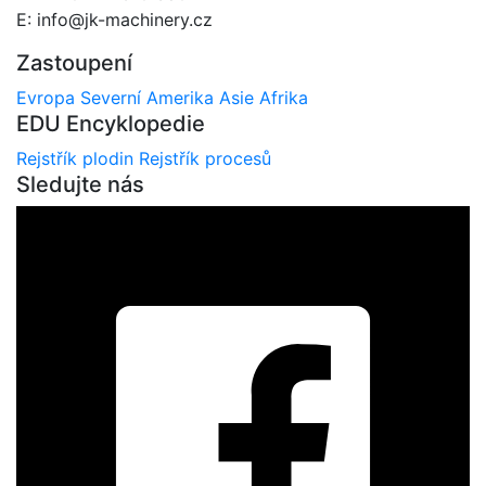
E: info@jk-machinery.cz
Zastoupení
Evropa
Severní Amerika
Asie
Afrika
EDU Encyklopedie
Rejstřík plodin
Rejstřík procesů
Sledujte nás