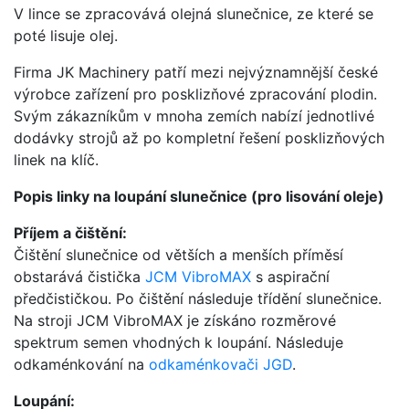
V lince se zpracovává olejná slunečnice, ze které se
poté lisuje olej.
Firma JK Machinery patří mezi nejvýznamnější české
výrobce zařízení pro posklizňové zpracování plodin.
Svým zákazníkům v mnoha zemích nabízí jednotlivé
dodávky strojů až po kompletní řešení posklizňových
linek na klíč.
Popis linky na loupání slunečnice (pro lisování oleje)
Příjem a čištění:
Čištění slunečnice od větších a menších příměsí
obstarává čistička
JCM VibroMAX
s aspirační
předčističkou. Po čištění následuje třídění slunečnice.
Na stroji JCM VibroMAX je získáno rozměrové
spektrum semen vhodných k loupání. Následuje
odkaménkování na
odkaménkovači JGD
.
Loupání: