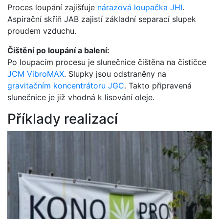
Proces loupání zajišťuje
nárazová loupačka JHI
.
Aspirační skříň JAB zajistí základní separací slupek
proudem vzduchu.
Čištění po loupání a balení:
Po loupacím procesu je slunečnice čištěna na čističce
JCM VibroMAX
. Slupky jsou odstraněny na
gravitačním koncentrátoru JGC
. Takto připravená
slunečnice je již vhodná k lisování oleje.
Příklady realizací