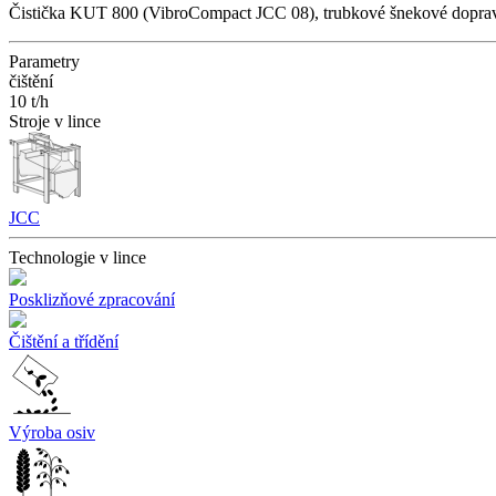
Čistička KUT 800 (VibroCompact JCC 08), trubkové šnekové dopravn
Parametry
čištění
10 t/h
Stroje v lince
JCC
Technologie v lince
Posklizňové zpracování
Čištění a třídění
Výroba osiv