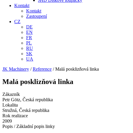
JHD Diskové loupačky
Kontakt
Kontakt
Zastoupení
CZ
DE
EN
FR
PL
RU
SK
UA
JK Machinery
/
Reference
/
Malá posklizňová linka
Malá posklizňová linka
Zákazník
Petr Götz, Česká republika
Lokalita
Stružná, Česká republika
Rok realizace
2009
Popis / Základní popis linky