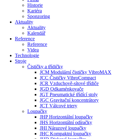
Historie
Kariéra
Sponzoring
Aktuality
Aktuality
Kalendář
Reference
Reference
Videa
Technologie
Stroje
Čističky a třídičky
JCM Modulární čističky VibroMAX
JCC Čističky VibroCompact
JCR Vzduchově-sítové třídiče
JGD Odkaménkovače
JGT Pneumatické třídící stoly
JGC Gravitační koncentrátory
JCT Válcové triery
Loupačky
JHP Horizontální loupačky
JHS Horizontální odíračky
JHI Nárazové loupačky
JHC Kompaktní loupačky