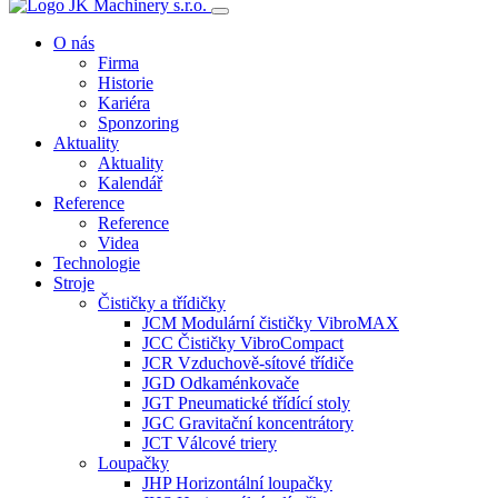
O nás
Firma
Historie
Kariéra
Sponzoring
Aktuality
Aktuality
Kalendář
Reference
Reference
Videa
Technologie
Stroje
Čističky a třídičky
JCM Modulární čističky VibroMAX
JCC Čističky VibroCompact
JCR Vzduchově-sítové třídiče
JGD Odkaménkovače
JGT Pneumatické třídící stoly
JGC Gravitační koncentrátory
JCT Válcové triery
Loupačky
JHP Horizontální loupačky