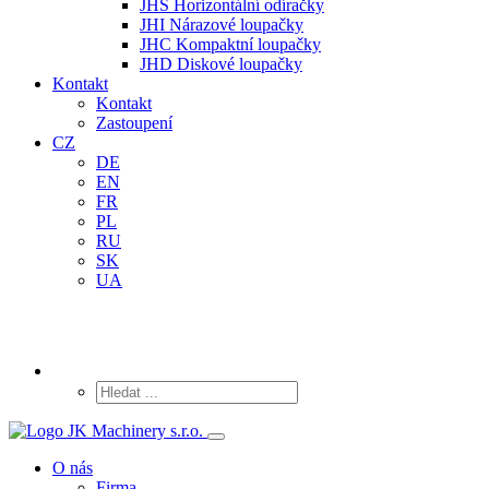
JHS Horizontální odíračky
JHI Nárazové loupačky
JHC Kompaktní loupačky
JHD Diskové loupačky
Kontakt
Kontakt
Zastoupení
CZ
DE
EN
FR
PL
RU
SK
UA
O nás
Firma