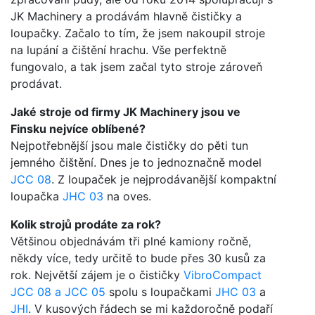
JK Machinery a prodávám hlavně čističky a
loupačky. Začalo to tím, že jsem nakoupil stroje
na lupání a čištění hrachu. Vše perfektně
fungovalo, a tak jsem začal tyto stroje zároveň
prodávat.
Jaké stroje od firmy JK Machinery jsou ve
Finsku nejvíce oblíbené?
Nejpotřebnější jsou male čističky do pěti tun
jemného čištění. Dnes je to jednoznačně model
JCC 08
. Z loupaček je nejprodávanější kompaktní
loupačka
JHC 03
na oves.
Kolik strojů prodáte za rok?
Většinou objednávám tři plné kamiony ročně,
někdy více, tedy určitě to bude přes 30 kusů za
rok. Největší zájem je o čističky
VibroCompact
JCC 08 a JCC 05
spolu s loupačkami
JHC 03
a
JHI
. V kusových řádech se mi každoročně podaří