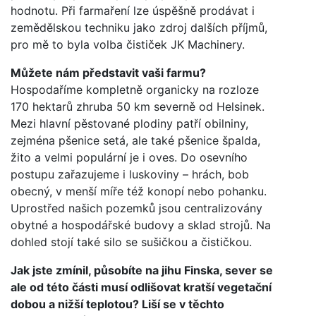
hodnotu. Při farmaření lze úspěšně prodávat i
zemědělskou techniku jako zdroj dalších příjmů,
pro mě to byla volba čističek JK Machinery.
Můžete nám představit vaši farmu?
Hospodaříme kompletně organicky na rozloze
170 hektarů zhruba 50 km severně od Helsinek.
Mezi hlavní pěstované plodiny patří obilniny,
zejména pšenice setá, ale také pšenice špalda,
žito a velmi populární je i oves. Do osevního
postupu zařazujeme i luskoviny – hrách, bob
obecný, v menší míře též konopí nebo pohanku.
Uprostřed našich pozemků jsou centralizovány
obytné a hospodářské budovy a sklad strojů. Na
dohled stojí také silo se sušičkou a čističkou.
Jak jste zmínil, působíte na jihu Finska, sever se
ale od této části musí odlišovat kratší vegetační
dobou a nižší teplotou? Liší se v těchto