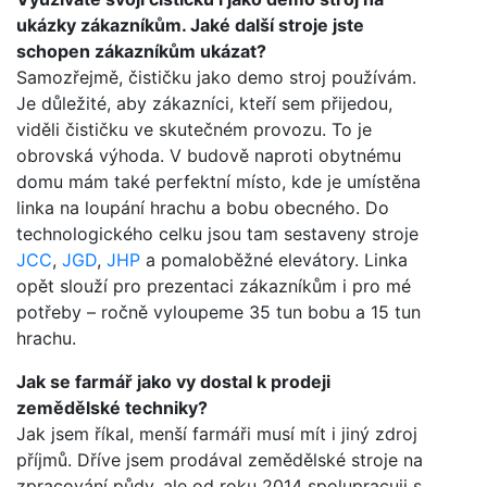
ukázky zákazníkům. Jaké další stroje jste
schopen zákazníkům ukázat?
Samozřejmě, čističku jako demo stroj používám.
Je důležité, aby zákazníci, kteří sem přijedou,
viděli čističku ve skutečném provozu. To je
obrovská výhoda. V budově naproti obytnému
domu mám také perfektní místo, kde je umístěna
linka na loupání hrachu a bobu obecného. Do
technologického celku jsou tam sestaveny stroje
JCC
,
JGD
,
JHP
a pomaloběžné elevátory. Linka
opět slouží pro prezentaci zákazníkům i pro mé
potřeby – ročně vyloupeme 35 tun bobu a 15 tun
hrachu.
Jak se farmář jako vy dostal k prodeji
zemědělské techniky?
Jak jsem říkal, menší farmáři musí mít i jiný zdroj
příjmů. Dříve jsem prodával zemědělské stroje na
zpracování půdy, ale od roku 2014 spolupracuji s