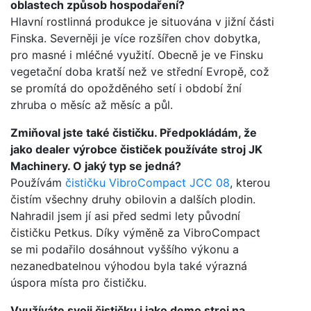
oblastech způsob hospodaření?
Hlavní rostlinná produkce je situována v jižní části
Finska. Severněji je více rozšířen chov dobytka,
pro masné i mléčné využití. Obecně je ve Finsku
vegetační doba kratší než ve střední Evropě, což
se promítá do opožděného setí i období žní
zhruba o měsíc až měsíc a půl.
Zmiňoval jste také čističku. Předpokládám, že
jako dealer výrobce čističek používáte stroj JK
Machinery. O jaký typ se jedná?
Používám
čističku VibroCompact JCC 08
, kterou
čistím všechny druhy obilovin a dalších plodin.
Nahradil jsem jí asi před sedmi lety původní
čističku Petkus. Díky výměně za VibroCompact
se mi podařilo dosáhnout vyššího výkonu a
nezanedbatelnou výhodou byla také výrazná
úspora místa pro čističku.
Využíváte svoji čističku i jako demo stroj na