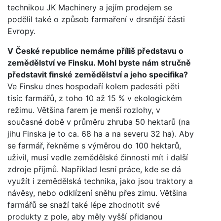
technikou JK Machinery a jejím prodejem se
podělil také o způsob farmaření v drsnější části
Evropy.
V České republice nemáme příliš představu o
zemědělství ve Finsku. Mohl byste nám stručně
představit finské zemědělství a jeho specifika?
Ve Finsku dnes hospodaří kolem padesáti pěti
tisíc farmářů, z toho 10 až 15 % v ekologickém
režimu. Většina farem je menší rozlohy, v
současné době v průměru zhruba 50 hektarů (na
jihu Finska je to ca. 68 ha a na severu 32 ha). Aby
se farmář, řekněme s výměrou do 100 hektarů,
uživil, musí vedle zemědělské činnosti mít i další
zdroje příjmů. Například lesní práce, kde se dá
využít i zemědělská technika, jako jsou traktory a
návěsy, nebo odklízení sněhu přes zimu. Většina
farmářů se snaží také lépe zhodnotit své
produkty z pole, aby měly vyšší přidanou