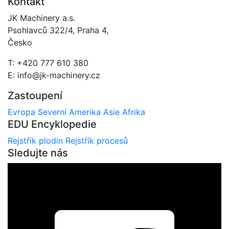
Kontakt
JK Machinery a.s.
Psohlavců 322/4, Praha 4,
Česko
T: +420 777 610 380
E: info@jk-machinery.cz
Zastoupení
Evropa
Severní Amerika
Asie
Afrika
EDU Encyklopedie
Rejstřík plodin
Rejstřík procesů
Sledujte nás