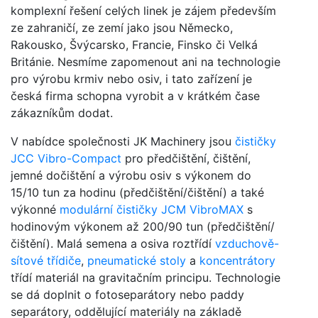
komplexní řešení celých linek je zájem především
ze zahraničí, ze zemí jako jsou Německo,
Rakousko, Švýcarsko, Francie, Finsko či Velká
Británie. Nesmíme zapomenout ani na technologie
pro výrobu krmiv nebo osiv, i tato zařízení je
česká firma schopna vyrobit a v krátkém čase
zákazníkům dodat.
V nabídce společnosti JK Machinery jsou
čističky
JCC Vibro-Compact
pro předčištění, čištění,
jemné dočištění a výrobu osiv s výkonem do
15/10 tun za hodinu (předčištění/čištění) a také
výkonné
modulární čističky JCM VibroMAX
s
hodinovým výkonem až 200/90 tun (předčištění/
čištění). Malá semena a osiva roztřídí
vzduchově-
sítové třídiče
,
pneumatické stoly
a
koncentrátory
třídí materiál na gravitačním principu. Technologie
se dá doplnit o fotoseparátory nebo paddy
separátory, oddělující materiály na základě