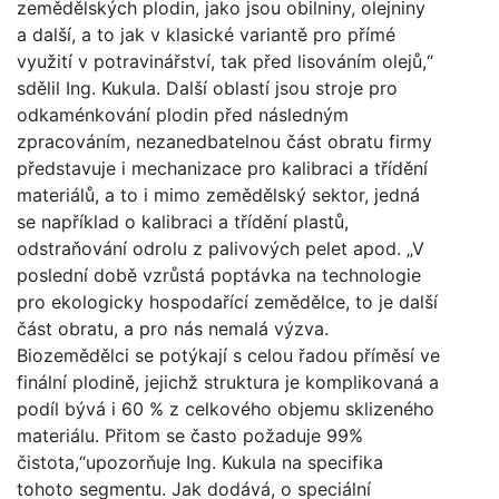
zemědělských plodin, jako jsou obilniny, olejniny
a další, a to jak v klasické variantě pro přímé
využití v potravinářství, tak před lisováním olejů,“
sdělil Ing. Kukula. Další oblastí jsou stroje pro
odkaménkování plodin před následným
zpracováním, nezanedbatelnou část obratu firmy
představuje i mechanizace pro kalibraci a třídění
materiálů, a to i mimo zemědělský sektor, jedná
se například o kalibraci a třídění plastů,
odstraňování odrolu z palivových pelet apod. „V
poslední době vzrůstá poptávka na technologie
pro ekologicky hospodařící zemědělce, to je další
část obratu, a pro nás nemalá výzva.
Biozemědělci se potýkají s celou řadou příměsí ve
finální plodině, jejichž struktura je komplikovaná a
podíl bývá i 60 % z celkového objemu sklizeného
materiálu. Přitom se často požaduje 99%
čistota,“upozorňuje Ing. Kukula na specifika
tohoto segmentu. Jak dodává, o speciální