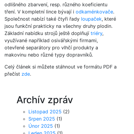
odlišného zbarvení, resp. různého koeficientu
tření. V kompletní lince bývají i
odkaménkovače
.
Společnost nabízí také čtyři řady
loupaček
, které
jsou funkční prakticky na všechny druhy plodin.
Základní nabídku strojů ještě doplňují
triéry
,
využívané například osivářskými firmami,
otevřené separátory pro vlhčí produkty a
makovinu nebo různé typy dopravníků.
Celý článek si můžete stáhnout ve formátu PDF a
přečíst
zde
.
Archív zpráv
Listopad 2025
(2)
Srpen 2025
(1)
Únor 2025
(1)
Leden 2025
(1)