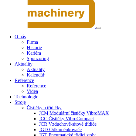
O nás
Firma
Historie
Kariéra
Sponzoring
Aktuality
Aktuality
Kalendář
Reference
Reference
Videa
Technologie
Stroje
Čističky a třídičky
JCM Modulární čističky VibroMAX
JCC Čističky VibroCompact
JCR Vzduchově-sítové třídiče
JGD Odkaménkovače
JGT Pneumatické třídící stoly