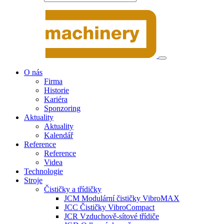
O nás
Firma
Historie
Kariéra
Sponzoring
Aktuality
Aktuality
Kalendář
Reference
Reference
Videa
Technologie
Stroje
Čističky a třídičky
JCM Modulární čističky VibroMAX
JCC Čističky VibroCompact
JCR Vzduchově-sítové třídiče