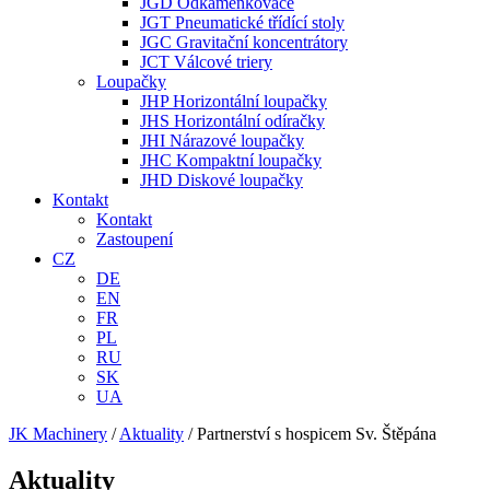
JGD Odkaménkovače
JGT Pneumatické třídící stoly
JGC Gravitační koncentrátory
JCT Válcové triery
Loupačky
JHP Horizontální loupačky
JHS Horizontální odíračky
JHI Nárazové loupačky
JHC Kompaktní loupačky
JHD Diskové loupačky
Kontakt
Kontakt
Zastoupení
CZ
DE
EN
FR
PL
RU
SK
UA
JK Machinery
/
Aktuality
/
Partnerství s hospicem Sv. Štěpána
Aktuality