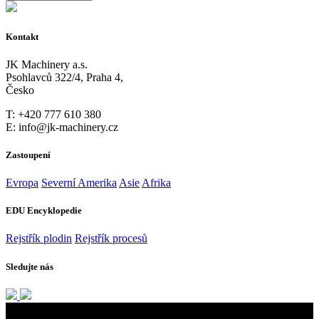
Kontakt
JK Machinery a.s.
Psohlavců 322/4, Praha 4,
Česko
T: +420 777 610 380
E: info@jk-machinery.cz
Zastoupení
Evropa
Severní Amerika
Asie
Afrika
EDU Encyklopedie
Rejstřík plodin
Rejstřík procesů
Sledujte nás