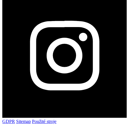
GDPR
Sitemap
Použité stroje