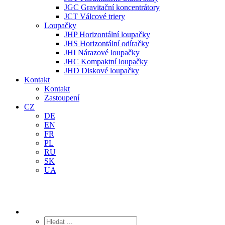
JGC Gravitační koncentrátory
JCT Válcové triery
Loupačky
JHP Horizontální loupačky
JHS Horizontální odíračky
JHI Nárazové loupačky
JHC Kompaktní loupačky
JHD Diskové loupačky
Kontakt
Kontakt
Zastoupení
CZ
DE
EN
FR
PL
RU
SK
UA