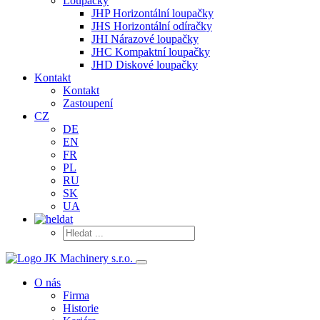
Loupačky
JHP Horizontální loupačky
JHS Horizontální odíračky
JHI Nárazové loupačky
JHC Kompaktní loupačky
JHD Diskové loupačky
Kontakt
Kontakt
Zastoupení
CZ
DE
EN
FR
PL
RU
SK
UA
O nás
Firma
Historie