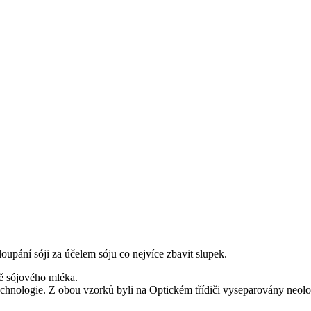
upání sóji za účelem sóju co nejvíce zbavit slupek.
ě sójového mléka.
chnologie. Z obou vzorků byli na Optickém třídiči vyseparovány neolou