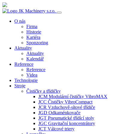
O nás
Firma
Historie
Kariéra
Sponzoring
Aktuality
Aktuality
Kalendář
Reference
Reference
Videa
Technologie
Stroje
Čističky a třídičky
JCM Modulární čističky VibroMAX
JCC Čističky VibroCompact
JCR Vzduchově-sítové třídiče
JGD Odkaménkovače
JGT Pneumatické třídící stoly
JGC Gravitační koncentrátory
JCT Válcové triery