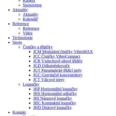
Kariéra
Sponzoring
Aktuality
Aktuality
Kalendář
Reference
Reference
Videa
Technologie
Stroje
Čističky a třídičky
JCM Modulární čističky VibroMAX
JCC Čističky VibroCompact
JCR Vzduchově-sítové třídiče
JGD Odkaménkovače
JGT Pneumatické třídící stoly
JGC Gravitační koncentrátory
JCT Válcové triery
Loupačky
JHP Horizontální loupačky
JHS Horizontální odíračky
JHI Nárazové loupačky
JHC Kompaktní loupačky
JHD Diskové loupačky
Kontakt