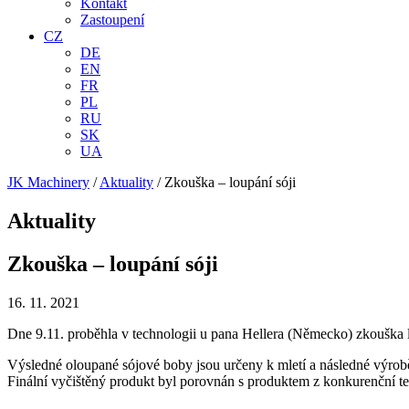
Kontakt
Zastoupení
CZ
DE
EN
FR
PL
RU
SK
UA
JK Machinery
/
Aktuality
/
Zkouška – loupání sóji
Aktuality
Zkouška – loupání sóji
16. 11. 2021
Dne 9.11. proběhla v technologii u pana Hellera (Německo) zkouška lo
Výsledné oloupané sójové boby jsou určeny k mletí a následné výrob
Finální vyčištěný produkt byl porovnán s produktem z konkurenční te