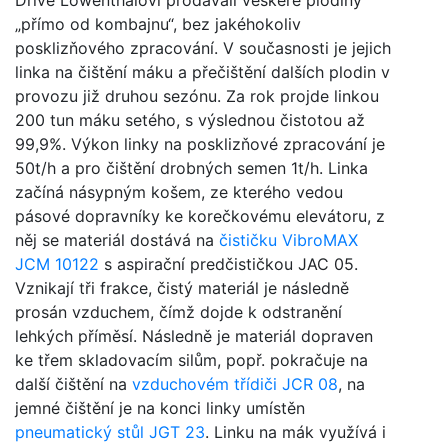
„přímo od kombajnu“, bez jakéhokoliv
posklizňového zpracování. V současnosti je jejich
linka na čištění máku a přečištění dalších plodin v
provozu již druhou sezónu. Za rok projde linkou
200 tun máku setého, s výslednou čistotou až
99,9%. Výkon linky na posklizňové zpracování je
50t/h a pro čištění drobných semen 1t/h. Linka
začíná násypným košem, ze kterého vedou
pásové dopravníky ke korečkovému elevátoru, z
něj se materiál dostává na
čističku VibroMAX
JCM 10122
s aspirační predčističkou JAC 05.
Vznikají tři frakce, čistý materiál je následně
prosán vzduchem, čímž dojde k odstranění
lehkých příměsí. Následně je materiál dopraven
ke třem skladovacím silům, popř. pokračuje na
další čištění na
vzduchovém třídiči JCR 08
, na
jemné čištění je na konci linky umístěn
pneumatický stůl JGT 23
. Linku na mák využívá i