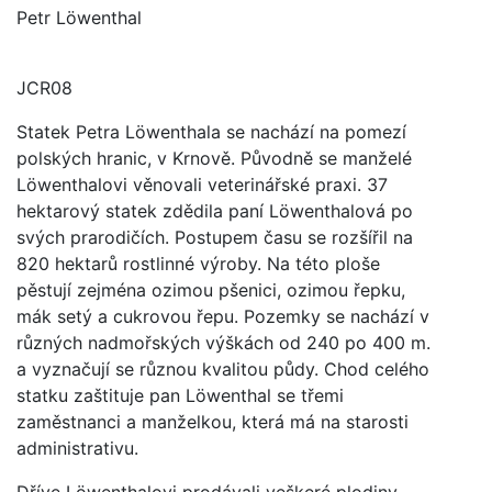
Petr Löwenthal
JCR08
Statek Petra Löwenthala se nachází na pomezí
polských hranic, v Krnově. Původně se manželé
Löwenthalovi věnovali veterinářské praxi. 37
hektarový statek zdědila paní Löwenthalová po
svých prarodičích. Postupem času se rozšířil na
820 hektarů rostlinné výroby. Na této ploše
pěstují zejména ozimou pšenici, ozimou řepku,
mák setý a cukrovou řepu. Pozemky se nachází v
různých nadmořských výškách od 240 po 400 m.
a vyznačují se různou kvalitou půdy. Chod celého
statku zaštituje pan Löwenthal se třemi
zaměstnanci a manželkou, která má na starosti
administrativu.
Dříve Löwenthalovi prodávali veškeré plodiny